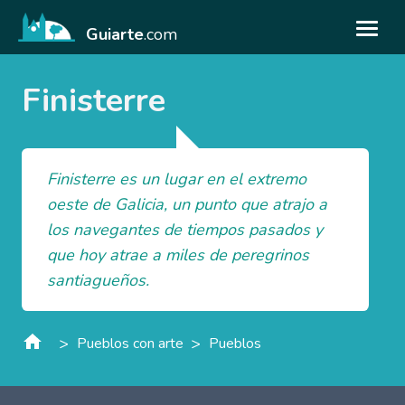
Guiarte
.com
Finisterre
Finisterre es un lugar en el extremo
oeste de Galicia, un punto que atrajo a
los navegantes de tiempos pasados y
que hoy atrae a miles de peregrinos
santiagueños.
>
>
Pueblos con arte
Pueblos